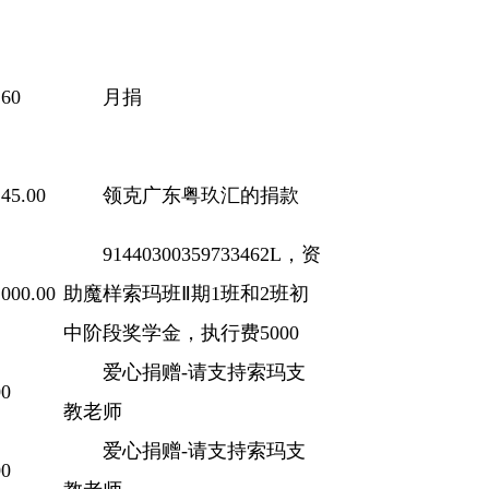
60
月捐
45.00
领克广东粤玖汇的捐款
91440300359733462L，资
000.00
助魔样索玛班Ⅱ期1班和2班初
中阶段奖学金，执行费5000
爱心捐赠-请支持索玛支
0
教老师
爱心捐赠-请支持索玛支
0