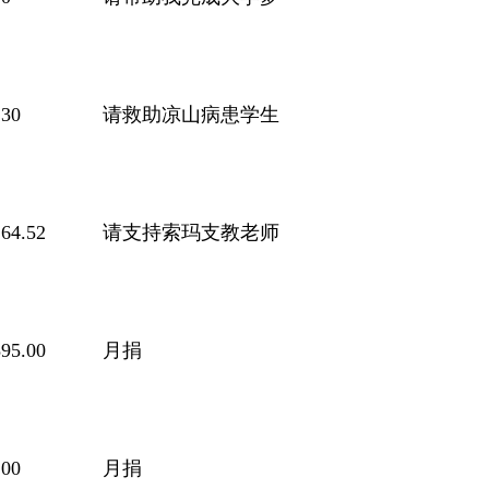
30
请救助凉山病患学生
64.52
请支持索玛支教老师
95.00
月捐
00
月捐