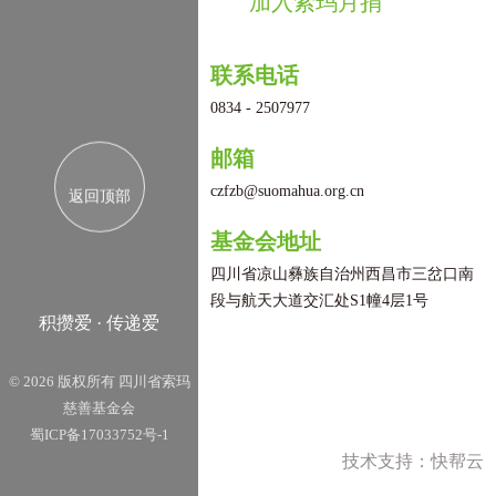
加入索玛月捐
联系电话
0834 - 2507977
邮箱
czfzb@suomahua.org.cn
返回顶部
基金会地址
四川省凉山彝族自治州西昌市三岔口南
段与航天大道交汇处S1幢4层1号
积攒爱 · 传递爱
©
2026 版权所有 四川省索玛
慈善基金会
蜀ICP备17033752号-1
技术支持：快帮云